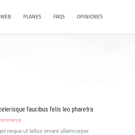
 WEB
PLANES
FAQS
OPINIONES
 WEB
PLANES
FAQS
OPINIONES
elerisque faucibus felis leo pharetra
commerce
et neque ut tellus ornare ullamcorper