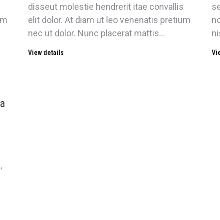
s
disseut molestie hendrerit itae convallis
se
um
elit dolor. At diam ut leo venenatis pretium
no
nec ut dolor. Nunc placerat mattis…
ni
View details
Vi
ra
,