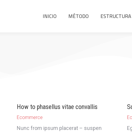
INICIO
MÉTODO
ESTRUCTURA
INICIO
MÉTODO
ESTRUCTURA
How to phasellus vitae convallis
Sc
Ecommerce
E
Nunc from ipsum placerat – suspen
Eg